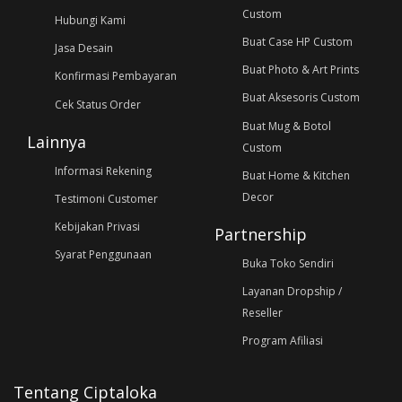
Custom
Hubungi Kami
Buat Case HP Custom
Jasa Desain
Buat Photo & Art Prints
Konfirmasi Pembayaran
Buat Aksesoris Custom
Cek Status Order
Buat Mug & Botol
Lainnya
Custom
Informasi Rekening
Buat Home & Kitchen
Decor
Testimoni Customer
Kebijakan Privasi
Partnership
Syarat Penggunaan
Buka Toko Sendiri
Layanan Dropship /
Reseller
Program Afiliasi
Tentang Ciptaloka