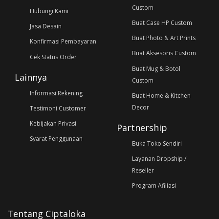
Custom
Hubungi Kami
Buat Case HP Custom
Jasa Desain
Buat Photo & Art Prints
Konfirmasi Pembayaran
Buat Aksesoris Custom
Cek Status Order
Buat Mug & Botol
Lainnya
Custom
Informasi Rekening
Buat Home & Kitchen
Decor
Testimoni Customer
Kebijakan Privasi
Partnership
Syarat Penggunaan
Buka Toko Sendiri
Layanan Dropship /
Reseller
Program Afiliasi
Tentang Ciptaloka