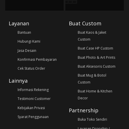
Layanan
Buat Custom
Bantuan
Buat Kaos & Jaket
Custom
Hubungi Kami
Buat Case HP Custom
Jasa Desain
Buat Photo & Art Prints
Konfirmasi Pembayaran
Buat Aksesoris Custom
Cek Status Order
Buat Mug & Botol
Lainnya
Custom
Informasi Rekening
Buat Home & Kitchen
Decor
Testimoni Customer
Kebijakan Privasi
Partnership
Syarat Penggunaan
Buka Toko Sendiri
Layanan Dropship /