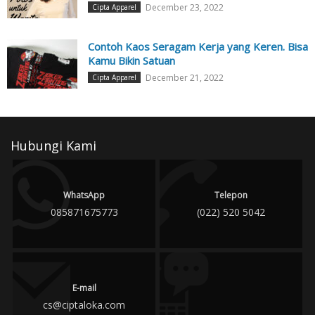
December 23, 2022
Cipta Apparel
Contoh Kaos Seragam Kerja yang Keren. Bisa
Kamu Bikin Satuan
December 21, 2022
Cipta Apparel
Hubungi Kami
WhatsApp
Telepon
085871675773
(022) 520 5042
E-mail
cs@ciptaloka.com