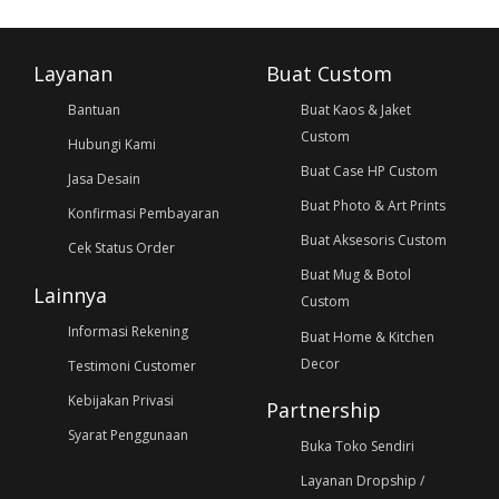
Layanan
Buat Custom
Bantuan
Buat Kaos & Jaket
Custom
Hubungi Kami
Buat Case HP Custom
Jasa Desain
Buat Photo & Art Prints
Konfirmasi Pembayaran
Buat Aksesoris Custom
Cek Status Order
Buat Mug & Botol
Lainnya
Custom
Informasi Rekening
Buat Home & Kitchen
Decor
Testimoni Customer
Kebijakan Privasi
Partnership
Syarat Penggunaan
Buka Toko Sendiri
Layanan Dropship /