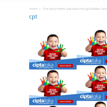
Home
True Story! Kamu Gak akan Percaya Bahwa Terny
cpt