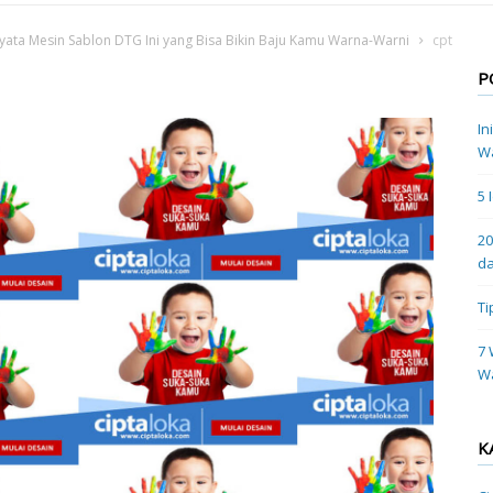
ata Mesin Sablon DTG Ini yang Bisa Bikin Baju Kamu Warna-Warni
cpt
P
In
Wa
5 
20
da
Ti
7 
W
K