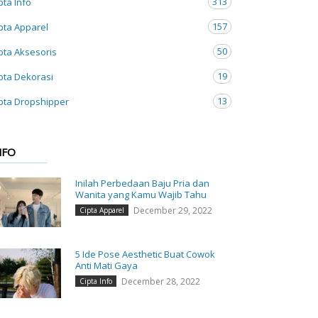
313
pta Info
157
pta Apparel
50
pta Aksesoris
19
pta Dekorasi
13
pta Dropshipper
NFO
Inilah Perbedaan Baju Pria dan
Wanita yang Kamu Wajib Tahu
December 29, 2022
Cipta Apparel
5 Ide Pose Aesthetic Buat Cowok
Anti Mati Gaya
December 28, 2022
Cipta Info