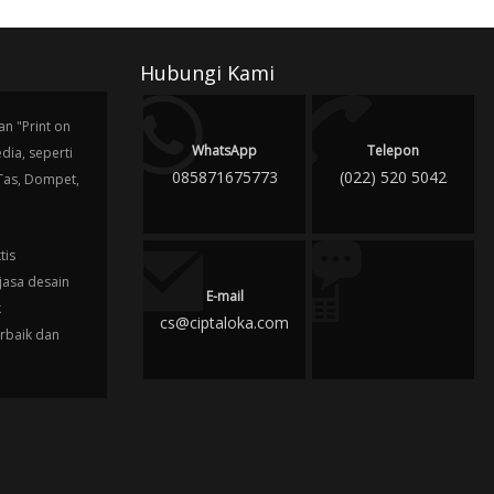
Hubungi Kami
n "Print on
WhatsApp
Telepon
ia, seperti
085871675773
(022) 520 5042
 Tas, Dompet,
tis
jasa desain
E-mail
k
cs@ciptaloka.com
erbaik dan