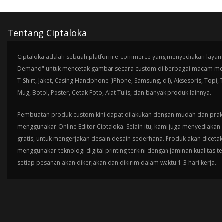
Tentang Ciptaloka
Ciptaloka adalah sebuah platform e-commerce yang menyediakan layana
Demand" untuk mencetak gambar secara custom di berbagai macam med
T-Shirt, Jaket, Casing Handphone (iPhone, Samsung, dll), Aksesoris, Topi,
Mug, Botol, Poster, Cetak Foto, Alat Tulis, dan banyak produk lainnya.
Pembuatan produk custom kini dapat dilakukan dengan mudah dan prak
menggunakan Online Editor Ciptaloka. Selain itu, kami juga menyediakan 
gratis, untuk mengerjakan desain-desain sederhana. Produk akan diceta
menggunakan teknologi digital printing terkini dengan jaminan kualitas t
setiap pesanan akan dikerjakan dan dikirim dalam waktu 1-3 hari kerja.