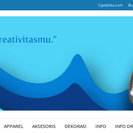
Ciptaloka.com
Bu
APPAREL
AKSESORIS
DEKORASI
INFO
INFO D