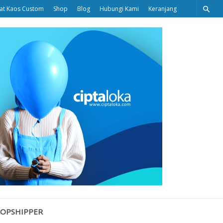
at Kaos Custom
Shop
Blog
Hubungi Kami
Keranjang
Ciptaloka
Blog
ROPSHIPPER