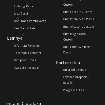
Custom
Hubungi Kami
Buat Case HP Custom
Jasa Desain
Buat Photo & Art Prints
Konfirmasi Pembayaran
Buat Aksesoris Custom
Cek Status Order
Buat Mug & Botol
Lainnya
Custom
Informasi Rekening
Buat Home & Kitchen
Decor
Testimoni Customer
Kebijakan Privasi
Partnership
Syarat Penggunaan
Buka Toko Sendiri
Layanan Dropship /
Reseller
Program Afiliasi
Tentang Ciptaloka