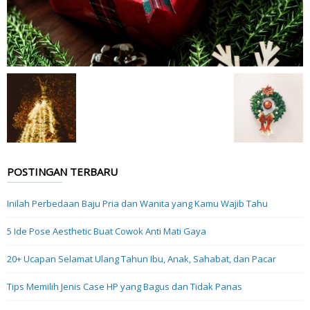
POSTINGAN TERBARU
Inilah Perbedaan Baju Pria dan Wanita yang Kamu Wajib Tahu
5 Ide Pose Aesthetic Buat Cowok Anti Mati Gaya
20+ Ucapan Selamat Ulang Tahun Ibu, Anak, Sahabat, dan Pacar
Tips Memilih Jenis Case HP yang Bagus dan Tidak Panas