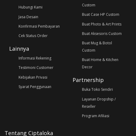
Custom
Hubungi Kami
Buat Case HP Custom
Jasa Desain
Buat Photo & Art Prints
Konfirmasi Pembayaran
Buat Aksesoris Custom
Cek Status Order
Buat Mug & Botol
Lainnya
Custom
Informasi Rekening
Buat Home & Kitchen
Decor
Testimoni Customer
Kebijakan Privasi
Partnership
Syarat Penggunaan
Buka Toko Sendiri
Layanan Dropship /
Reseller
Program Afiliasi
Tentang Ciptaloka