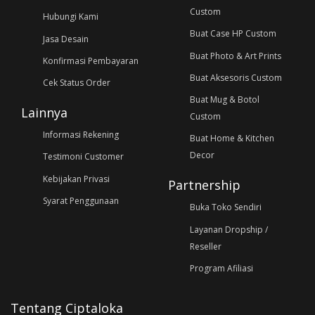
Custom
Hubungi Kami
Buat Case HP Custom
Jasa Desain
Buat Photo & Art Prints
Konfirmasi Pembayaran
Buat Aksesoris Custom
Cek Status Order
Buat Mug & Botol
Lainnya
Custom
Informasi Rekening
Buat Home & Kitchen
Decor
Testimoni Customer
Kebijakan Privasi
Partnership
Syarat Penggunaan
Buka Toko Sendiri
Layanan Dropship /
Reseller
Program Afiliasi
Tentang Ciptaloka