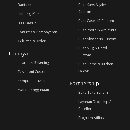
Bantuan
Buat Kaos & Jaket
Custom
Hubungi Kami
Buat Case HP Custom
Jasa Desain
Buat Photo & Art Prints
Konfirmasi Pembayaran
Buat Aksesoris Custom
Cek Status Order
Buat Mug & Botol
Lainnya
Custom
Informasi Rekening
Buat Home & Kitchen
Decor
Testimoni Customer
Kebijakan Privasi
Partnership
Syarat Penggunaan
Buka Toko Sendiri
Layanan Dropship /
Reseller
Program Afiliasi