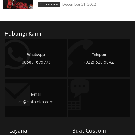
December 21, 2022
Cipta Apparel
Hubungi Kami
WhatsApp
Telepon
085871675773
(022) 520 5042
E-mail
cs@ciptaloka.com
Layanan
Buat Custom