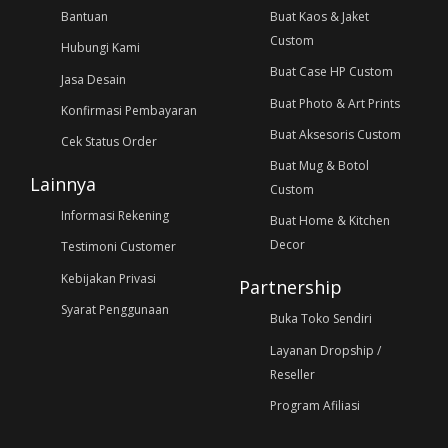
Bantuan
Buat Kaos & Jaket
Custom
Hubungi Kami
Buat Case HP Custom
Jasa Desain
Buat Photo & Art Prints
Konfirmasi Pembayaran
Buat Aksesoris Custom
Cek Status Order
Buat Mug & Botol
Lainnya
Custom
Informasi Rekening
Buat Home & Kitchen
Decor
Testimoni Customer
Kebijakan Privasi
Partnership
Syarat Penggunaan
Buka Toko Sendiri
Layanan Dropship /
Reseller
Program Afiliasi