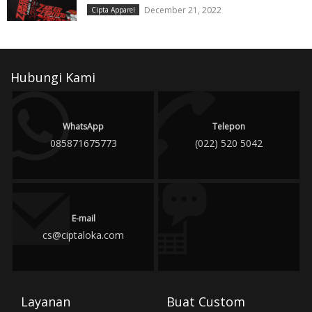
December 21, 2022
Cipta Apparel
Hubungi Kami
WhatsApp
Telepon
085871675773
(022) 520 5042
E-mail
cs@ciptaloka.com
Layanan
Buat Custom