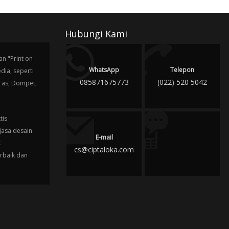
Hubungi Kami
n "Print on
WhatsApp
Telepon
ia, seperti
085871675773
(022) 520 5042
 Tas, Dompet,
tis
jasa desain
E-mail
k
cs@ciptaloka.com
erbaik dan