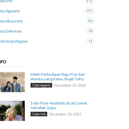
313
pta Info
157
pta Apparel
50
pta Aksesoris
19
pta Dekorasi
13
pta Dropshipper
NFO
Inilah Perbedaan Baju Pria dan
Wanita yang Kamu Wajib Tahu
December 29, 2022
Cipta Apparel
5 Ide Pose Aesthetic Buat Cowok
Anti Mati Gaya
December 28, 2022
Cipta Info