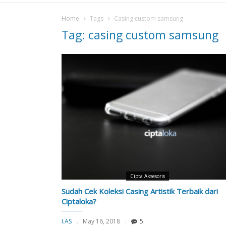
Home
Tags
Casing custom samsung
Tag: casing custom samsung
Cipta Aksesoris
Sudah Cek Koleksi Casing Artistik Terbaik dari
Ciptaloka?
I.AS
May 16, 2018
5