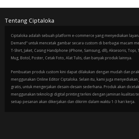
Tentang Ciptaloka
Ciptaloka adalah sebuah platform e-commerce yang menyediakan layana
Demand" untuk mencetak gambar secara custom di berbagai macam med
T-Shirt, Jaket, Casing Handphone (iPhone, Samsung, dll), Aksesoris, Topi,
Mug, Botol, Poster, Cetak Foto, Alat Tulis, dan banyak produk lainnya.
Pembuatan produk custom kini dapat dilakukan dengan mudah dan prak
menggunakan Online Editor Ciptaloka. Selain itu, kami juga menyediakan 
gratis, untuk mengerjakan desain-desain sederhana. Produk akan diceta
menggunakan teknologi digital printing terkini dengan jaminan kualitas t
setiap pesanan akan dikerjakan dan dikirim dalam waktu 1-3 hari kerja.