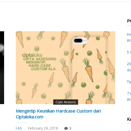
P
In
Wa
5 
20
da
Ti
7 
W
Cipta Aksesoris
Mengintip Keunikan Hardcase Custom dari
Ciptaloka.com
K
I.AS
February 26, 2018
3