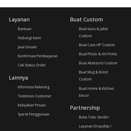
Layanan
Buat Custom
Bantuan
Buat Kaos & Jaket
Custom
Hubungi Kami
Buat Case HP Custom
Jasa Desain
Buat Photo & Art Prints
Konfirmasi Pembayaran
Buat Aksesoris Custom
Cek Status Order
Buat Mug & Botol
Lainnya
Custom
Informasi Rekening
Buat Home & Kitchen
Decor
Testimoni Customer
Kebijakan Privasi
Partnership
Syarat Penggunaan
Buka Toko Sendiri
Layanan Dropship /