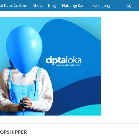
at Kaos Custom
Shop
Blog
Hubungi Kami
Keranjang
Ciptaloka
Blog
ROPSHIPPER