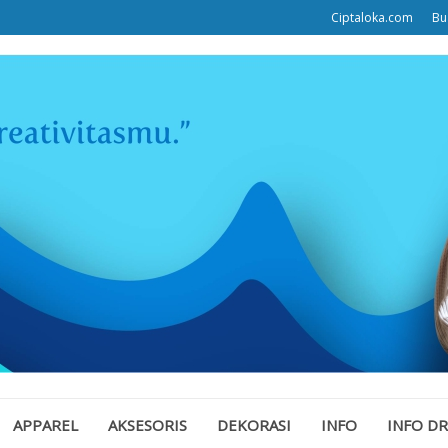
Ciptaloka.com
Bu
APPAREL
AKSESORIS
DEKORASI
INFO
INFO D