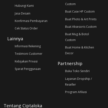
Custom
Hubungi Kami
Buat Case HP Custom
Jasa Desain
Buat Photo & Art Prints
Konfirmasi Pembayaran
Buat Aksesoris Custom
Cek Status Order
Buat Mug & Botol
Lainnya
Custom
Informasi Rekening
Buat Home & Kitchen
Decor
Testimoni Customer
Kebijakan Privasi
Partnership
Syarat Penggunaan
Buka Toko Sendiri
Layanan Dropship /
Reseller
Program Afiliasi
Tentang Ciptaloka