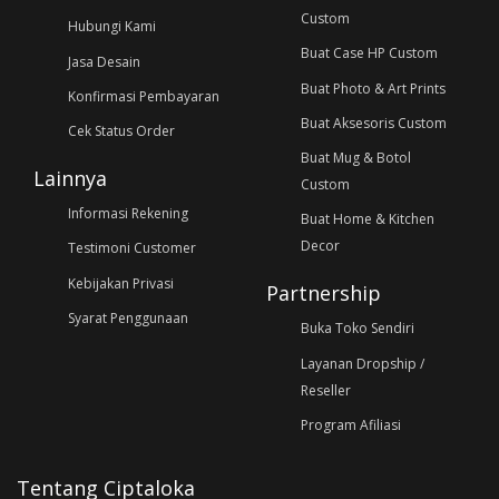
Custom
Hubungi Kami
Buat Case HP Custom
Jasa Desain
Buat Photo & Art Prints
Konfirmasi Pembayaran
Buat Aksesoris Custom
Cek Status Order
Buat Mug & Botol
Lainnya
Custom
Informasi Rekening
Buat Home & Kitchen
Decor
Testimoni Customer
Kebijakan Privasi
Partnership
Syarat Penggunaan
Buka Toko Sendiri
Layanan Dropship /
Reseller
Program Afiliasi
Tentang Ciptaloka