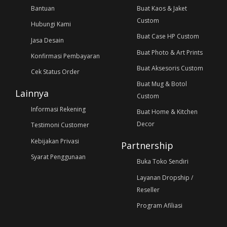
Bantuan
Buat Kaos & Jaket
Custom
Hubungi Kami
Buat Case HP Custom
Jasa Desain
Buat Photo & Art Prints
Konfirmasi Pembayaran
Buat Aksesoris Custom
Cek Status Order
Buat Mug & Botol
Lainnya
Custom
Informasi Rekening
Buat Home & Kitchen
Decor
Testimoni Customer
Kebijakan Privasi
Partnership
Syarat Penggunaan
Buka Toko Sendiri
Layanan Dropship /
Reseller
Program Afiliasi