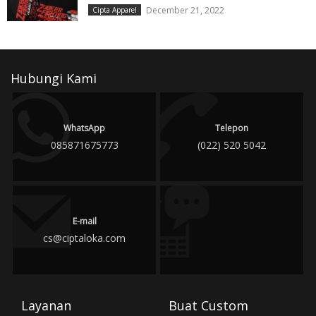
December 21, 2022
Cipta Apparel
Hubungi Kami
WhatsApp
Telepon
085871675773
(022) 520 5042
E-mail
cs@ciptaloka.com
Layanan
Buat Custom