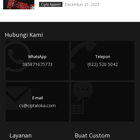
December 21, 2022
Cipta Apparel
Hubungi Kami
WhatsApp
Telepon
085871675773
(022) 520 5042
E-mail
cs@ciptaloka.com
Layanan
Buat Custom