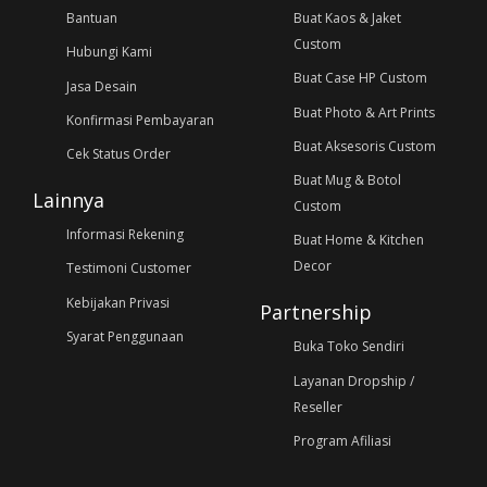
Bantuan
Buat Kaos & Jaket
Custom
Hubungi Kami
Buat Case HP Custom
Jasa Desain
Buat Photo & Art Prints
Konfirmasi Pembayaran
Buat Aksesoris Custom
Cek Status Order
Buat Mug & Botol
Lainnya
Custom
Informasi Rekening
Buat Home & Kitchen
Decor
Testimoni Customer
Kebijakan Privasi
Partnership
Syarat Penggunaan
Buka Toko Sendiri
Layanan Dropship /
Reseller
Program Afiliasi