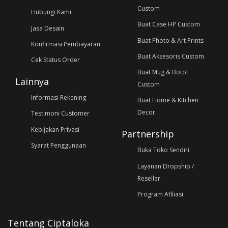
Custom
Hubungi Kami
Buat Case HP Custom
Jasa Desain
Buat Photo & Art Prints
Konfirmasi Pembayaran
Buat Aksesoris Custom
Cek Status Order
Buat Mug & Botol
Lainnya
Custom
Informasi Rekening
Buat Home & Kitchen
Decor
Testimoni Customer
Kebijakan Privasi
Partnership
Syarat Penggunaan
Buka Toko Sendiri
Layanan Dropship /
Reseller
Program Afiliasi
Tentang Ciptaloka