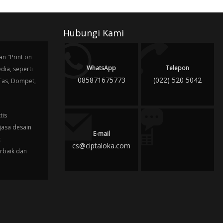
Hubungi Kami
n "Print on
WhatsApp
Telepon
ia, seperti
085871675773
(022) 520 5042
 Tas, Dompet,
tis
jasa desain
E-mail
k
cs@ciptaloka.com
erbaik dan