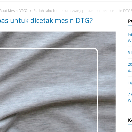
 Buat Mesin DTG?
Sudah tahu bahan kaos yang pas untuk dicetak mesin DTG?
pas untuk dicetak mesin DTG?
P
In
Wa
5 
20
da
Ti
7 
W
K