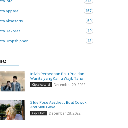
313
pta Info
157
pta Apparel
50
pta Aksesoris
19
pta Dekorasi
13
pta Dropshipper
NFO
Inilah Perbedaan Baju Pria dan
Wanita yang Kamu Wajib Tahu
December 29, 2022
Cipta Apparel
5 Ide Pose Aesthetic Buat Cowok
Anti Mati Gaya
December 28, 2022
Cipta Info