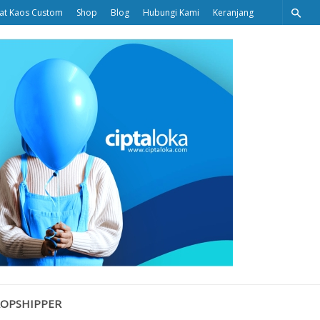
at Kaos Custom
Shop
Blog
Hubungi Kami
Keranjang
Ciptaloka
Blog
ROPSHIPPER