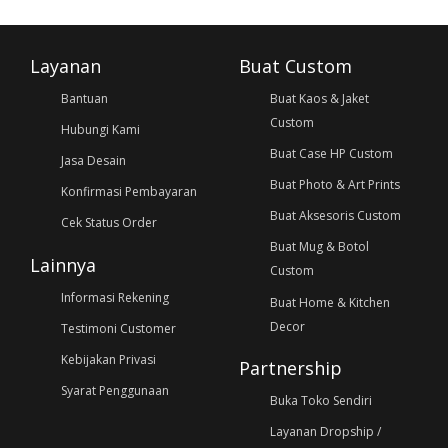
Layanan
Buat Custom
Bantuan
Buat Kaos & Jaket
Custom
Hubungi Kami
Buat Case HP Custom
Jasa Desain
Buat Photo & Art Prints
Konfirmasi Pembayaran
Buat Aksesoris Custom
Cek Status Order
Buat Mug & Botol
Lainnya
Custom
Informasi Rekening
Buat Home & Kitchen
Decor
Testimoni Customer
Kebijakan Privasi
Partnership
Syarat Penggunaan
Buka Toko Sendiri
Layanan Dropship /