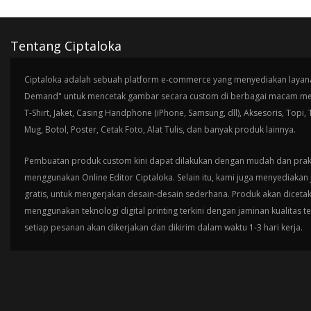
Tentang Ciptaloka
Ciptaloka adalah sebuah platform e-commerce yang menyediakan layana
Demand" untuk mencetak gambar secara custom di berbagai macam med
T-Shirt, Jaket, Casing Handphone (iPhone, Samsung, dll), Aksesoris, Topi,
Mug, Botol, Poster, Cetak Foto, Alat Tulis, dan banyak produk lainnya.
Pembuatan produk custom kini dapat dilakukan dengan mudah dan prak
menggunakan Online Editor Ciptaloka. Selain itu, kami juga menyediakan 
gratis, untuk mengerjakan desain-desain sederhana. Produk akan diceta
menggunakan teknologi digital printing terkini dengan jaminan kualitas t
setiap pesanan akan dikerjakan dan dikirim dalam waktu 1-3 hari kerja.