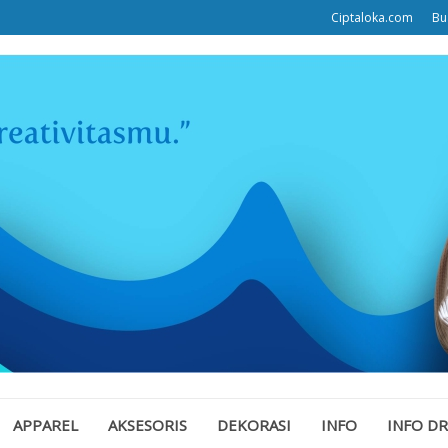
Ciptaloka.com
Bu
APPAREL
AKSESORIS
DEKORASI
INFO
INFO D