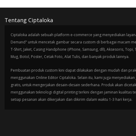
Tentang Ciptaloka
Ciptaloka adalah sebuah platform e-commerce yang menyediakan layana
Demand" untuk mencetak gambar secara custom di berbagai macam med
T-Shirt, Jaket, Casing Handphone (iPhone, Samsung, dll), Aksesoris, Topi,
Mug, Botol, Poster, Cetak Foto, Alat Tulis, dan banyak produk lainnya.
Pembuatan produk custom kini dapat dilakukan dengan mudah dan prak
menggunakan Online Editor Ciptaloka. Selain itu, kami juga menyediakan 
gratis, untuk mengerjakan desain-desain sederhana. Produk akan diceta
menggunakan teknologi digital printing terkini dengan jaminan kualitas t
setiap pesanan akan dikerjakan dan dikirim dalam waktu 1-3 hari kerja.