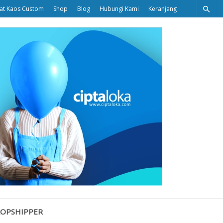
at Kaos Custom
Shop
Blog
Hubungi Kami
Keranjang
Ciptaloka
Blog
ROPSHIPPER