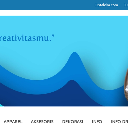
Ciptaloka.com
Bu
APPAREL
AKSESORIS
DEKORASI
INFO
INFO D