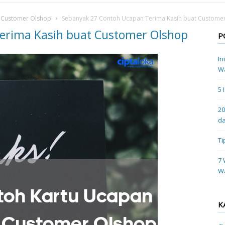
t Customer Olshop
Sebanyak 27 Contoh Ucapan Terima Kasih buat Custome
erima Kasih buat Customer Olshop
P
In
Wa
5 
20
da
Ti
7 
W
K