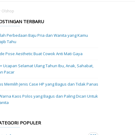
r Olshop
OSTINGAN TERBARU
ilah Perbedaan Baju Pria dan Wanita yang Kamu
jib Tahu
Ide Pose Aesthetic Buat Cowok Anti Mati Gaya
+ Ucapan Selamat Ulang Tahun Ibu, Anak, Sahabat,
n Pacar
ps Memilih Jenis Case HP yang Bagus dan Tidak Panas
Warna Kaos Polos yang Bagus dan Paling Dicari Untuk
anita
ATEGORI POPULER