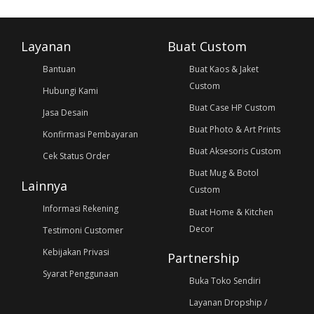
Layanan
Buat Custom
Bantuan
Buat Kaos & Jaket
Custom
Hubungi Kami
Buat Case HP Custom
Jasa Desain
Buat Photo & Art Prints
Konfirmasi Pembayaran
Buat Aksesoris Custom
Cek Status Order
Buat Mug & Botol
Lainnya
Custom
Informasi Rekening
Buat Home & Kitchen
Decor
Testimoni Customer
Kebijakan Privasi
Partnership
Syarat Penggunaan
Buka Toko Sendiri
Layanan Dropship /