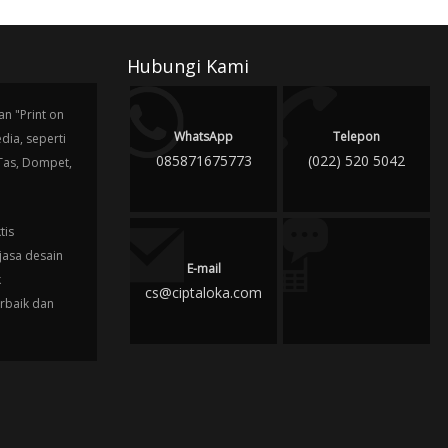
Hubungi Kami
n "Print on
WhatsApp
Telepon
ia, seperti
085871675773
(022) 520 5042
 Tas, Dompet,
tis
jasa desain
E-mail
k
cs@ciptaloka.com
erbaik dan