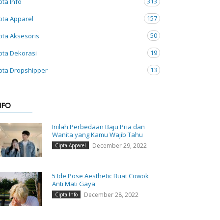
313
pta Info
157
pta Apparel
50
pta Aksesoris
19
pta Dekorasi
13
pta Dropshipper
NFO
Inilah Perbedaan Baju Pria dan
Wanita yang Kamu Wajib Tahu
December 29, 2022
Cipta Apparel
5 Ide Pose Aesthetic Buat Cowok
Anti Mati Gaya
December 28, 2022
Cipta Info