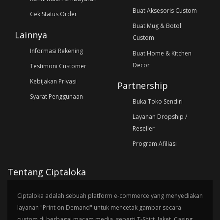
Buat Aksesoris Custom
Cek Status Order
Buat Mug & Botol
Lainnya
Custom
Informasi Rekening
Buat Home & Kitchen
Decor
Testimoni Customer
Kebijakan Privasi
Partnership
Syarat Penggunaan
Buka Toko Sendiri
Layanan Dropship /
Reseller
Program Afiliasi
Tentang Ciptaloka
Ciptaloka adalah sebuah platform e-commerce yang menyediakan
layanan "Print on Demand" untuk mencetak gambar secara
custom di berbagai macam media, seperti T-Shirt, Jaket, Casing