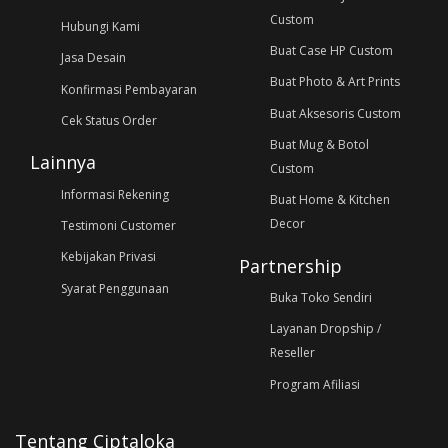
Custom
Hubungi Kami
Buat Case HP Custom
Jasa Desain
Buat Photo & Art Prints
Konfirmasi Pembayaran
Buat Aksesoris Custom
Cek Status Order
Buat Mug & Botol
Lainnya
Custom
Informasi Rekening
Buat Home & Kitchen
Decor
Testimoni Customer
Kebijakan Privasi
Partnership
Syarat Penggunaan
Buka Toko Sendiri
Layanan Dropship /
Reseller
Program Afiliasi
Tentang Ciptaloka