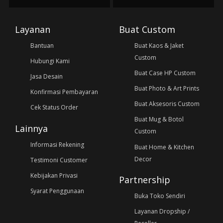
Layanan
Buat Custom
Bantuan
Buat Kaos & Jaket
Custom
Hubungi Kami
Buat Case HP Custom
Jasa Desain
Buat Photo & Art Prints
Konfirmasi Pembayaran
Buat Aksesoris Custom
Cek Status Order
Buat Mug & Botol
Lainnya
Custom
Informasi Rekening
Buat Home & Kitchen
Decor
Testimoni Customer
Kebijakan Privasi
Partnership
Syarat Penggunaan
Buka Toko Sendiri
Layanan Dropship /