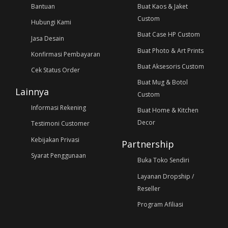
Bantuan
Buat Kaos & Jaket
Custom
Hubungi Kami
Buat Case HP Custom
Jasa Desain
Buat Photo & Art Prints
Konfirmasi Pembayaran
Buat Aksesoris Custom
Cek Status Order
Buat Mug & Botol
Lainnya
Custom
Informasi Rekening
Buat Home & Kitchen
Decor
Testimoni Customer
Kebijakan Privasi
Partnership
Syarat Penggunaan
Buka Toko Sendiri
Layanan Dropship /
Reseller
Program Afiliasi