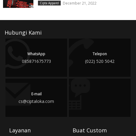
December 21, 2022
Cipta Apparel
Hubungi Kami
WhatsApp
Telepon
085871675773
(022) 520 5042
E-mail
cs@ciptaloka.com
Layanan
Buat Custom