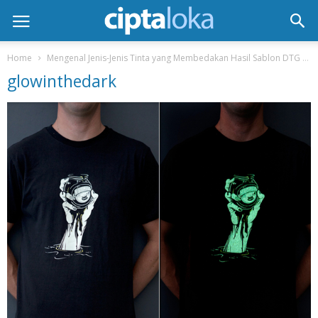
Home
Mengenal Jenis-Jenis Tinta yang Membedakan Hasil Sablon DTG dan Manual
glowinthedark