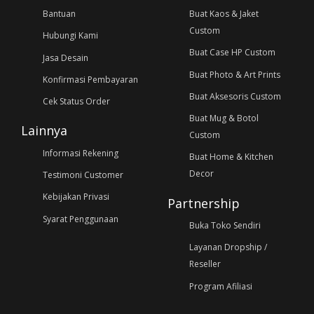
Bantuan
Buat Kaos & Jaket
Custom
Hubungi Kami
Buat Case HP Custom
Jasa Desain
Buat Photo & Art Prints
Konfirmasi Pembayaran
Buat Aksesoris Custom
Cek Status Order
Buat Mug & Botol
Lainnya
Custom
Informasi Rekening
Buat Home & Kitchen
Decor
Testimoni Customer
Kebijakan Privasi
Partnership
Syarat Penggunaan
Buka Toko Sendiri
Layanan Dropship /
Reseller
Program Afiliasi