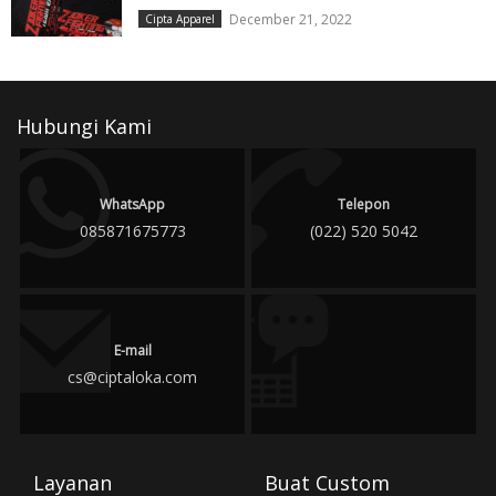
December 21, 2022
Cipta Apparel
Hubungi Kami
WhatsApp
Telepon
085871675773
(022) 520 5042
E-mail
cs@ciptaloka.com
Layanan
Buat Custom