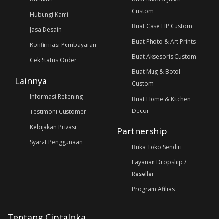
Custom
Hubungi Kami
Buat Case HP Custom
Jasa Desain
Buat Photo & Art Prints
Konfirmasi Pembayaran
Buat Aksesoris Custom
Cek Status Order
Buat Mug & Botol
Lainnya
Custom
Informasi Rekening
Buat Home & Kitchen
Decor
Testimoni Customer
Kebijakan Privasi
Partnership
Syarat Penggunaan
Buka Toko Sendiri
Layanan Dropship /
Reseller
Program Afiliasi
Tentang Ciptaloka