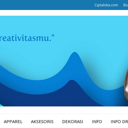
Ciptaloka.com
Bu
APPAREL
AKSESORIS
DEKORASI
INFO
INFO D