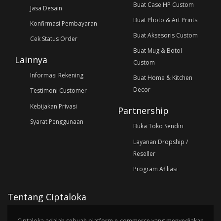
Buat Case HP Custom
Jasa Desain
Buat Photo & Art Prints
Konfirmasi Pembayaran
Buat Aksesoris Custom
Cek Status Order
Buat Mug & Botol
Lainnya
Custom
Informasi Rekening
Buat Home & Kitchen
Decor
Testimoni Customer
Kebijakan Privasi
Partnership
Syarat Penggunaan
Buka Toko Sendiri
Layanan Dropship /
Reseller
Program Afiliasi
Tentang Ciptaloka
Ciptaloka adalah sebuah platform e-commerce yang menyediakan