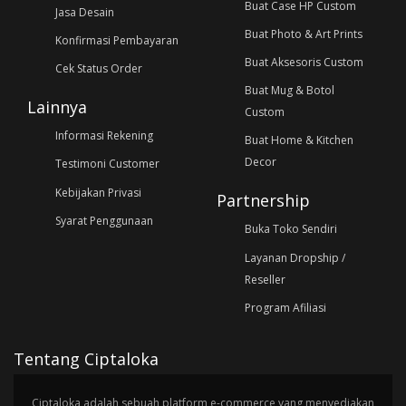
Buat Case HP Custom
Jasa Desain
Buat Photo & Art Prints
Konfirmasi Pembayaran
Buat Aksesoris Custom
Cek Status Order
Buat Mug & Botol
Lainnya
Custom
Informasi Rekening
Buat Home & Kitchen
Decor
Testimoni Customer
Kebijakan Privasi
Partnership
Syarat Penggunaan
Buka Toko Sendiri
Layanan Dropship /
Reseller
Program Afiliasi
Tentang Ciptaloka
Ciptaloka adalah sebuah platform e-commerce yang menyediakan