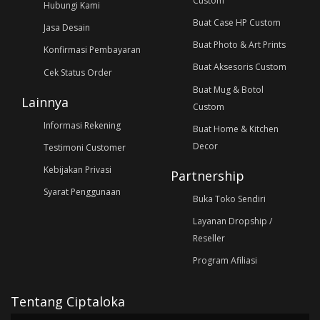
Custom
Hubungi Kami
Buat Case HP Custom
Jasa Desain
Buat Photo & Art Prints
Konfirmasi Pembayaran
Buat Aksesoris Custom
Cek Status Order
Buat Mug & Botol
Lainnya
Custom
Informasi Rekening
Buat Home & Kitchen
Decor
Testimoni Customer
Kebijakan Privasi
Partnership
Syarat Penggunaan
Buka Toko Sendiri
Layanan Dropship /
Reseller
Program Afiliasi
Tentang Ciptaloka