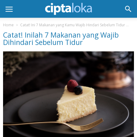
Home
Catat! Ini 7 Makanan yang Kamu Wajib Hindari Sebelum Tidur
Cat
Catat! Inilah 7 Makanan yang Wajib
Dihindari Sebelum Tidur