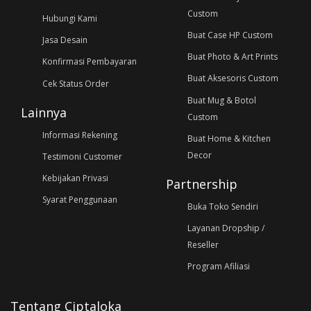
Custom
Hubungi Kami
Buat Case HP Custom
Jasa Desain
Buat Photo & Art Prints
Konfirmasi Pembayaran
Buat Aksesoris Custom
Cek Status Order
Buat Mug & Botol
Lainnya
Custom
Informasi Rekening
Buat Home & Kitchen
Decor
Testimoni Customer
Kebijakan Privasi
Partnership
Syarat Penggunaan
Buka Toko Sendiri
Layanan Dropship /
Reseller
Program Afiliasi
Tentang Ciptaloka