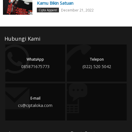
Kamu Bikin Satuan
December 21, 2022
Cipta Apparel
Hubungi Kami
WhatsApp
Telepon
085871675773
(022) 520 5042
E-mail
cs@ciptaloka.com