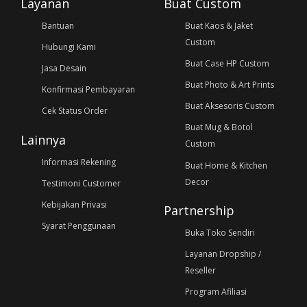
Layanan
Buat Custom
Bantuan
Buat Kaos & Jaket
Custom
Hubungi Kami
Buat Case HP Custom
Jasa Desain
Buat Photo & Art Prints
Konfirmasi Pembayaran
Buat Aksesoris Custom
Cek Status Order
Buat Mug & Botol
Lainnya
Custom
Informasi Rekening
Buat Home & Kitchen
Decor
Testimoni Customer
Kebijakan Privasi
Partnership
Syarat Penggunaan
Buka Toko Sendiri
Layanan Dropship /
Reseller
Program Afiliasi