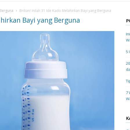
g Berguna
Brilian! Inilah 31 Ide Kado Melahirkan Bayi yang Berguna
lahirkan Bayi yang Berguna
P
In
Wa
5 
20
da
Ti
7 
W
K