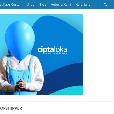
at Kaos Custom
Shop
Blog
Hubungi Kami
Keranjang
Ciptaloka
Blog
ROPSHIPPER