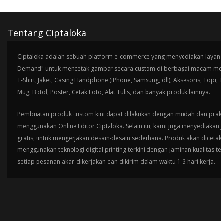
Tentang Ciptaloka
Ciptaloka adalah sebuah platform e-commerce yang menyediakan layana
Demand" untuk mencetak gambar secara custom di berbagai macam med
T-Shirt, Jaket, Casing Handphone (iPhone, Samsung, dll), Aksesoris, Topi,
Mug, Botol, Poster, Cetak Foto, Alat Tulis, dan banyak produk lainnya.
Pembuatan produk custom kini dapat dilakukan dengan mudah dan prak
menggunakan Online Editor Ciptaloka. Selain itu, kami juga menyediakan 
gratis, untuk mengerjakan desain-desain sederhana. Produk akan diceta
menggunakan teknologi digital printing terkini dengan jaminan kualitas t
setiap pesanan akan dikerjakan dan dikirim dalam waktu 1-3 hari kerja.