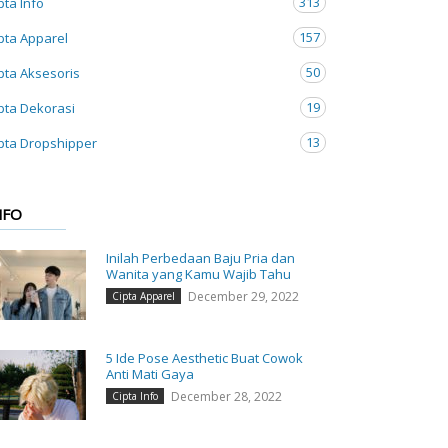
313
pta Info
157
pta Apparel
50
pta Aksesoris
19
pta Dekorasi
13
pta Dropshipper
NFO
Inilah Perbedaan Baju Pria dan
Wanita yang Kamu Wajib Tahu
December 29, 2022
Cipta Apparel
5 Ide Pose Aesthetic Buat Cowok
Anti Mati Gaya
December 28, 2022
Cipta Info