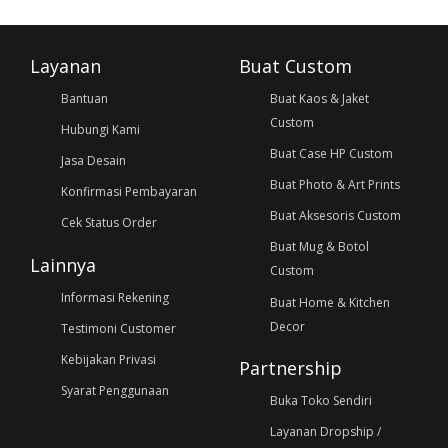
Layanan
Buat Custom
Bantuan
Buat Kaos & Jaket
Custom
Hubungi Kami
Buat Case HP Custom
Jasa Desain
Buat Photo & Art Prints
Konfirmasi Pembayaran
Buat Aksesoris Custom
Cek Status Order
Buat Mug & Botol
Lainnya
Custom
Informasi Rekening
Buat Home & Kitchen
Decor
Testimoni Customer
Kebijakan Privasi
Partnership
Syarat Penggunaan
Buka Toko Sendiri
Layanan Dropship /