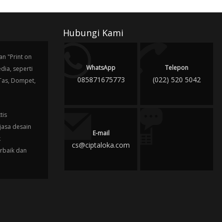
Hubungi Kami
n "Print on
WhatsApp
Telepon
ia, seperti
085871675773
(022) 520 5042
 Tas, Dompet,
tis
jasa desain
E-mail
k
cs@ciptaloka.com
erbaik dan