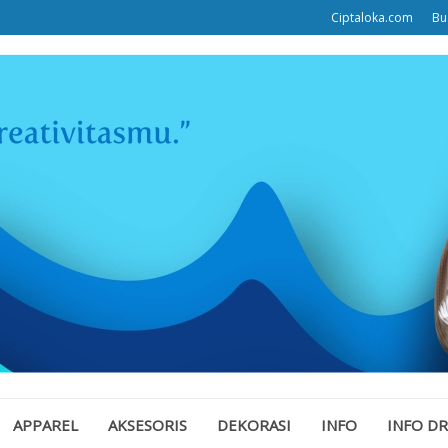
Ciptaloka.com
Bu
APPAREL
AKSESORIS
DEKORASI
INFO
INFO D