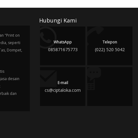
Hubungi Kami
n "Print on
WhatsApp
Telepon
ia, seperti
085871675773
(022) 520 5042
 Tas, Dompet,
tis
jasa desain
E-mail
k
cs@ciptaloka.com
erbaik dan