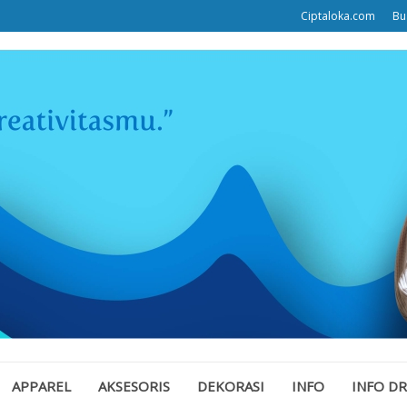
Ciptaloka.com
Bu
APPAREL
AKSESORIS
DEKORASI
INFO
INFO D