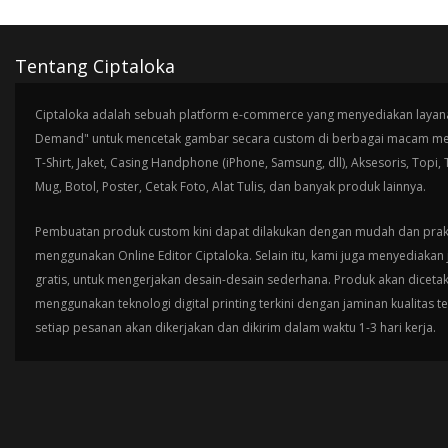
Tentang Ciptaloka
Ciptaloka adalah sebuah platform e-commerce yang menyediakan layana
Demand" untuk mencetak gambar secara custom di berbagai macam med
T-Shirt, Jaket, Casing Handphone (iPhone, Samsung, dll), Aksesoris, Topi,
Mug, Botol, Poster, Cetak Foto, Alat Tulis, dan banyak produk lainnya.
Pembuatan produk custom kini dapat dilakukan dengan mudah dan prak
menggunakan Online Editor Ciptaloka. Selain itu, kami juga menyediakan 
gratis, untuk mengerjakan desain-desain sederhana. Produk akan diceta
menggunakan teknologi digital printing terkini dengan jaminan kualitas t
setiap pesanan akan dikerjakan dan dikirim dalam waktu 1-3 hari kerja.