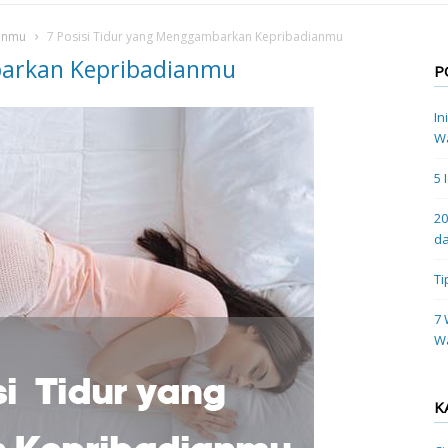
ianmu
7 Posisi Tidur yang Menggambarkan Kepribadianmu
barkan Kepribadianmu
P
In
Wa
5 
20
da
Ti
7 
W
K