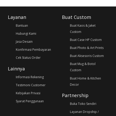
Layanan
Buat Custom
Bantuan
Buat Kaos & Jaket
Custom
Hubungi Kami
Buat Case HP Custom
Jasa Desain
Buat Photo & Art Prints
Konfirmasi Pembayaran
Buat Aksesoris Custom
Cek Status Order
Buat Mug & Botol
Lainnya
Custom
Informasi Rekening
Buat Home & Kitchen
Decor
Testimoni Customer
Kebijakan Privasi
Partnership
Syarat Penggunaan
Buka Toko Sendiri
Layanan Dropship /