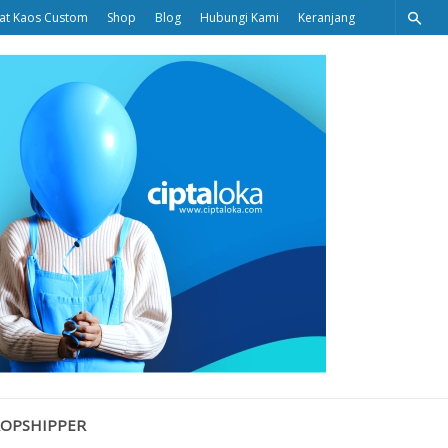
at Kaos Custom
Shop
Blog
Hubungi Kami
Keranjang
Ciptaloka
Blog
ROPSHIPPER