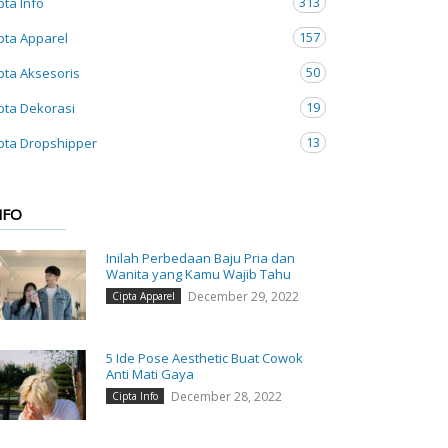
313
pta Info
157
pta Apparel
50
pta Aksesoris
19
pta Dekorasi
13
pta Dropshipper
NFO
Inilah Perbedaan Baju Pria dan
Wanita yang Kamu Wajib Tahu
December 29, 2022
Cipta Apparel
5 Ide Pose Aesthetic Buat Cowok
Anti Mati Gaya
December 28, 2022
Cipta Info