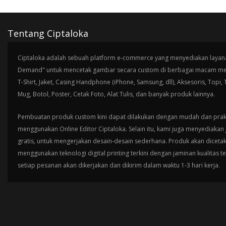
Tentang Ciptaloka
Ciptaloka adalah sebuah platform e-commerce yang menyediakan layana
Demand" untuk mencetak gambar secara custom di berbagai macam med
T-Shirt, Jaket, Casing Handphone (iPhone, Samsung, dll), Aksesoris, Topi,
Mug, Botol, Poster, Cetak Foto, Alat Tulis, dan banyak produk lainnya.
Pembuatan produk custom kini dapat dilakukan dengan mudah dan prak
menggunakan Online Editor Ciptaloka. Selain itu, kami juga menyediakan 
gratis, untuk mengerjakan desain-desain sederhana. Produk akan diceta
menggunakan teknologi digital printing terkini dengan jaminan kualitas t
setiap pesanan akan dikerjakan dan dikirim dalam waktu 1-3 hari kerja.