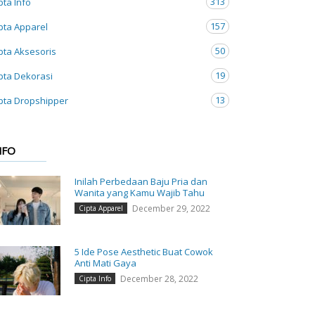
313
pta Info
157
pta Apparel
50
pta Aksesoris
19
pta Dekorasi
13
pta Dropshipper
NFO
Inilah Perbedaan Baju Pria dan
Wanita yang Kamu Wajib Tahu
December 29, 2022
Cipta Apparel
5 Ide Pose Aesthetic Buat Cowok
Anti Mati Gaya
December 28, 2022
Cipta Info