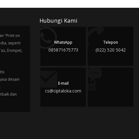
Hubungi Kami
n "Print on
WhatsApp
Telepon
ia, seperti
085871675773
(022) 520 5042
 Tas, Dompet,
tis
jasa desain
E-mail
k
cs@ciptaloka.com
erbaik dan