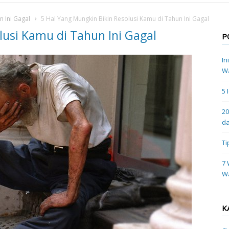
n Ini Gagal
5 Hal Yang Mungkin Bikin Resolusi Kamu di Tahun Ini Gagal
lusi Kamu di Tahun Ini Gagal
P
In
Wa
5 
20
da
Ti
7 
W
K