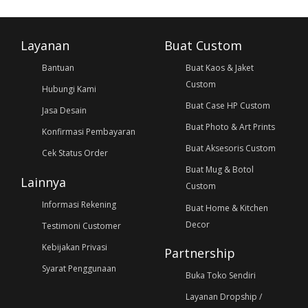
Layanan
Buat Custom
Bantuan
Buat Kaos & Jaket
Custom
Hubungi Kami
Buat Case HP Custom
Jasa Desain
Buat Photo & Art Prints
Konfirmasi Pembayaran
Buat Aksesoris Custom
Cek Status Order
Buat Mug & Botol
Lainnya
Custom
Informasi Rekening
Buat Home & Kitchen
Decor
Testimoni Customer
Kebijakan Privasi
Partnership
Syarat Penggunaan
Buka Toko Sendiri
Layanan Dropship /