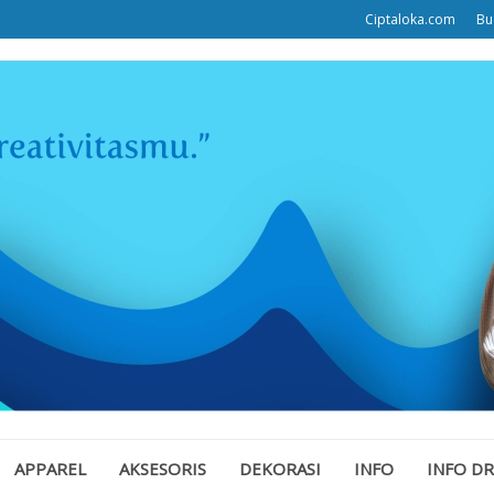
Ciptaloka.com
Bu
APPAREL
AKSESORIS
DEKORASI
INFO
INFO D