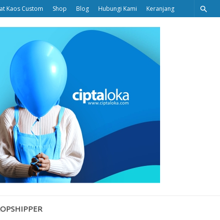
at Kaos Custom
Shop
Blog
Hubungi Kami
Keranjang
Ciptaloka
Blog
ROPSHIPPER