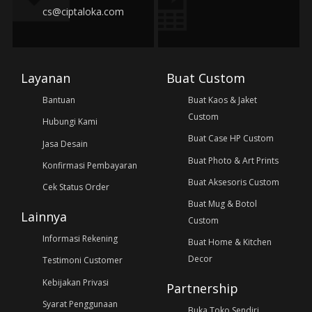
cs@ciptaloka.com
Layanan
Buat Custom
Bantuan
Buat Kaos & Jaket
Custom
Hubungi Kami
Buat Case HP Custom
Jasa Desain
Buat Photo & Art Prints
Konfirmasi Pembayaran
Buat Aksesoris Custom
Cek Status Order
Buat Mug & Botol
Lainnya
Custom
Informasi Rekening
Buat Home & Kitchen
Decor
Testimoni Customer
Kebijakan Privasi
Partnership
Syarat Penggunaan
Buka Toko Sendiri