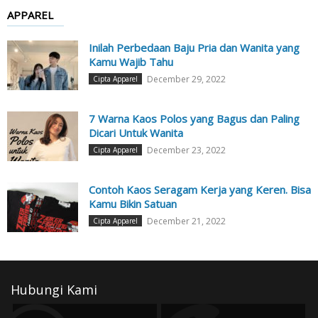
APPAREL
Inilah Perbedaan Baju Pria dan Wanita yang
Kamu Wajib Tahu
December 29, 2022
Cipta Apparel
7 Warna Kaos Polos yang Bagus dan Paling
Dicari Untuk Wanita
December 23, 2022
Cipta Apparel
Contoh Kaos Seragam Kerja yang Keren. Bisa
Kamu Bikin Satuan
December 21, 2022
Cipta Apparel
Hubungi Kami