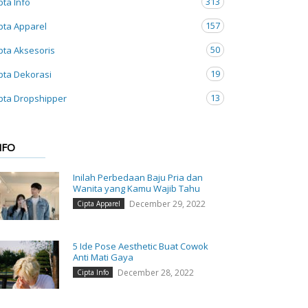
313
pta Info
157
pta Apparel
50
pta Aksesoris
19
pta Dekorasi
13
pta Dropshipper
NFO
Inilah Perbedaan Baju Pria dan
Wanita yang Kamu Wajib Tahu
December 29, 2022
Cipta Apparel
5 Ide Pose Aesthetic Buat Cowok
Anti Mati Gaya
December 28, 2022
Cipta Info