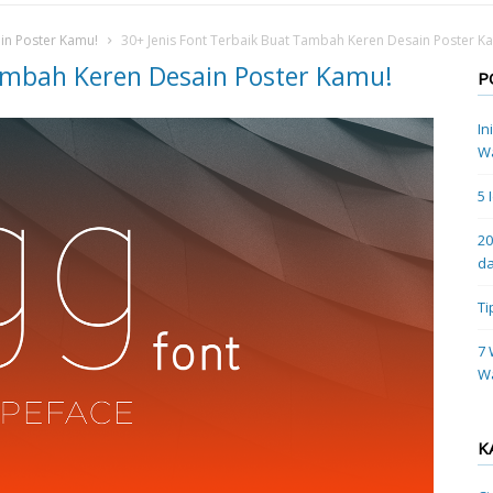
in Poster Kamu!
30+ Jenis Font Terbaik Buat Tambah Keren Desain Poster K
Tambah Keren Desain Poster Kamu!
P
In
Wa
5 
20
da
Ti
7 
W
K