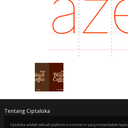
Tentang Ciptaloka
Ciptaloka adalah sebuah platform e-commerce yang menyediakan layana