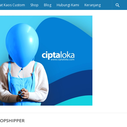
at Kaos Custom
Shop
Blog
Hubungi Kami
Keranjang
Ciptaloka
Blog
ROPSHIPPER