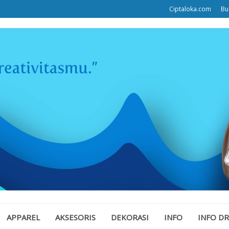
Ciptaloka.com
Bu
APPAREL
AKSESORIS
DEKORASI
INFO
INFO D