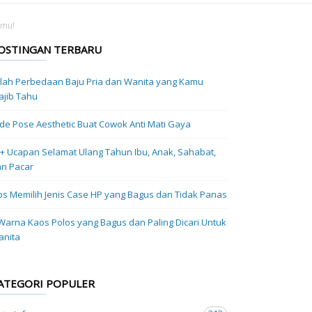
amu!
OSTINGAN TERBARU
ilah Perbedaan Baju Pria dan Wanita yang Kamu
jib Tahu
Ide Pose Aesthetic Buat Cowok Anti Mati Gaya
+ Ucapan Selamat Ulang Tahun Ibu, Anak, Sahabat,
n Pacar
ps Memilih Jenis Case HP yang Bagus dan Tidak Panas
Warna Kaos Polos yang Bagus dan Paling Dicari Untuk
anita
ATEGORI POPULER