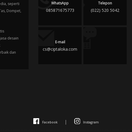
WhatsApp
Telepon
ia, seperti
085871675773
(022) 520 5042
 Tas, Dompet,
tis
jasa desain
E-mail
k
cs@ciptaloka.com
erbaik dan
|
Facebook
Instagram