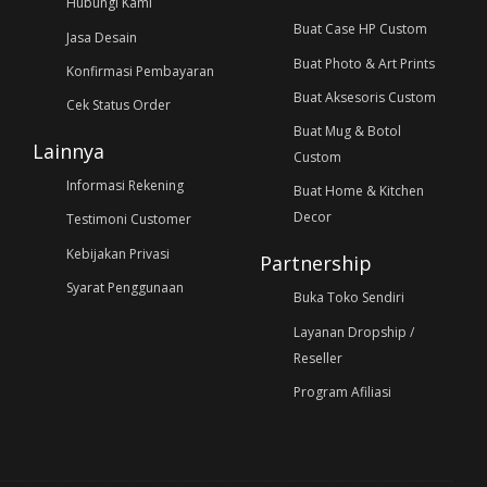
Hubungi Kami
Buat Case HP Custom
Jasa Desain
Buat Photo & Art Prints
Konfirmasi Pembayaran
Buat Aksesoris Custom
Cek Status Order
Buat Mug & Botol
Lainnya
Custom
Informasi Rekening
Buat Home & Kitchen
Decor
Testimoni Customer
Kebijakan Privasi
Partnership
Syarat Penggunaan
Buka Toko Sendiri
Layanan Dropship /
Reseller
Program Afiliasi