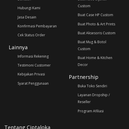
Custom
Hubungi Kami
Buat Case HP Custom
Jasa Desain
Buat Photo & Art Prints
Konfirmasi Pembayaran
Buat Aksesoris Custom
Cek Status Order
Buat Mug & Botol
Lainnya
Custom
Informasi Rekening
Buat Home & Kitchen
Decor
Testimoni Customer
Kebijakan Privasi
Partnership
Syarat Penggunaan
Buka Toko Sendiri
Layanan Dropship /
Reseller
Program Afiliasi
Tentang Ciptaloka