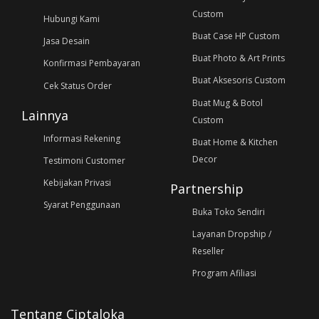
Custom
Hubungi Kami
Buat Case HP Custom
Jasa Desain
Buat Photo & Art Prints
Konfirmasi Pembayaran
Buat Aksesoris Custom
Cek Status Order
Buat Mug & Botol
Lainnya
Custom
Informasi Rekening
Buat Home & Kitchen
Decor
Testimoni Customer
Kebijakan Privasi
Partnership
Syarat Penggunaan
Buka Toko Sendiri
Layanan Dropship /
Reseller
Program Afiliasi
Tentang Ciptaloka