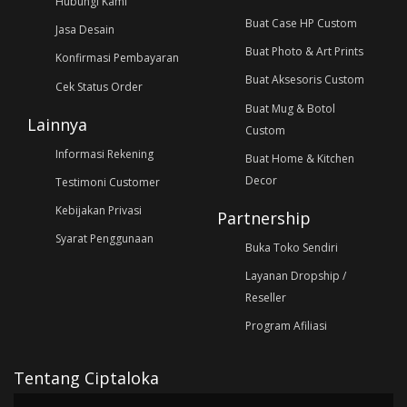
Hubungi Kami
Buat Case HP Custom
Jasa Desain
Buat Photo & Art Prints
Konfirmasi Pembayaran
Buat Aksesoris Custom
Cek Status Order
Buat Mug & Botol
Lainnya
Custom
Informasi Rekening
Buat Home & Kitchen
Decor
Testimoni Customer
Kebijakan Privasi
Partnership
Syarat Penggunaan
Buka Toko Sendiri
Layanan Dropship /
Reseller
Program Afiliasi
Tentang Ciptaloka