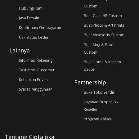
Custom
Hubungi Kami
Buat Case HP Custom
Jasa Desain
Buat Photo & Art Prints
Konfirmasi Pembayaran
Buat Aksesoris Custom
Cek Status Order
Buat Mug & Botol
Lainnya
Custom
Informasi Rekening
Buat Home & Kitchen
Decor
Testimoni Customer
Kebijakan Privasi
Partnership
Syarat Penggunaan
Buka Toko Sendiri
Layanan Dropship /
Reseller
Program Afiliasi
Tentang Ciptaloka