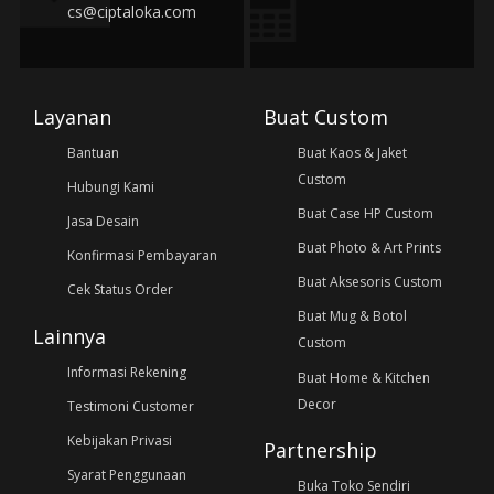
cs@ciptaloka.com
Layanan
Buat Custom
Bantuan
Buat Kaos & Jaket
Custom
Hubungi Kami
Buat Case HP Custom
Jasa Desain
Buat Photo & Art Prints
Konfirmasi Pembayaran
Buat Aksesoris Custom
Cek Status Order
Buat Mug & Botol
Lainnya
Custom
Informasi Rekening
Buat Home & Kitchen
Decor
Testimoni Customer
Kebijakan Privasi
Partnership
Syarat Penggunaan
Buka Toko Sendiri