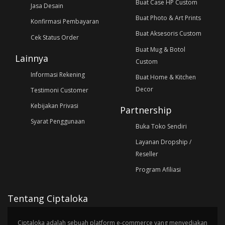
Buat Case HP Custom
Jasa Desain
Buat Photo & Art Prints
Konfirmasi Pembayaran
Buat Aksesoris Custom
Cek Status Order
Buat Mug & Botol
Lainnya
Custom
Informasi Rekening
Buat Home & Kitchen
Decor
Testimoni Customer
Kebijakan Privasi
Partnership
Syarat Penggunaan
Buka Toko Sendiri
Layanan Dropship /
Reseller
Program Afiliasi
Tentang Ciptaloka
Ciptaloka adalah sebuah platform e-commerce yang menyediakan